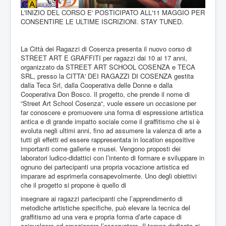
L'INIZIO DEL CORSO E' POSTICIPATO ALL'11 MAGGIO PER
CONSENTIRE LE ULTIME ISCRIZIONI. STAY TUNED.
La Città dei Ragazzi di Cosenza presenta il nuovo corso di
STREET ART E GRAFFITI per ragazzi dai 10 ai 17 anni,
organizzato da STREET ART SCHOOL COSENZA e TECA
SRL, presso la CITTA' DEI RAGAZZI DI COSENZA gestita
dalla Teca Srl, dalla Cooperativa delle Donne e dalla
Cooperativa Don Bosco. Il progetto, che prende il nome di
“Street Art School Cosenza“, vuole essere un occasione per
far conoscere e promuovere una forma di espressione artistica
antica e di grande impatto sociale come il graffitismo che si è
evoluta negli ultimi anni, fino ad assumere la valenza di arte a
tutti gli effetti ed essere rappresentata in location espositive
importanti come gallerie e musei. Vengono proposti dei
laboratori ludico-didattici con l’intento di formare e sviluppare in
ognuno dei partecipanti una propria vocazione artistica ed
imparare ad esprimerla consapevolmente. Uno degli obiettivi
che il progetto si propone è quello di
insegnare ai ragazzi partecipanti che l’apprendimento di
metodiche artistiche specifiche, può elevare la tecnica del
graffitismo ad una vera e propria forma d’arte capace di
coinvolgere ed emozionare l’osservatore. Il tempo dedicato ai