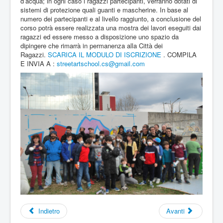
d’acqua; in ogni caso i ragazzi partecipanti, verranno dotati di
sistemi di protezione quali guanti e mascherine. In base al
numero dei partecipanti e al livello raggiunto, a conclusione del
corso potrà essere realizzata una mostra dei lavori eseguiti dai
ragazzi ed essere messo a disposizione uno spazio da
dipingere che rimarrà in permanenza alla Città dei
Ragazzi.
SCARICA IL MODULO DI ISCRIZIONE
. COMPILA
E INVIA A :
streetartschool.cs@gmail.com
Indietro
Avanti