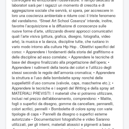
laboratori sarà per i ragazzi un momento di crescita e di
aggregazione sociale che servirà, si spera, per accrescere in
loro una coscienza ambientale e ridurre così il triste fenomeno
del vandalismo. “Street Art School Cosenza” intende, inoltre,
favorire l’acquisizione e la diffusione di conoscenze sulle
nuove forme d’arte, utilizzando diversi approcci comunicativi
quali l’arte visiva (pittura, grafica, disegno, fotografia, video
arte), la musica e la danza, discipline tutte, che ruotano in
vario modo intorno alla cultura Hip Hop . Obiettivi specifici del
corso: • Apprendere i fondamenti della storia del graffitismo e
delle discipline ad esso correlate; • Apprendere le tecniche di
base del disegno finalizzato alla progettazione dell’opera; •
Apprendere i rudimenti della teoria dei colori e l’utilizzo degli
stessi secondo le regole dell’armonia cromatica; • Apprendere
la struttura e l’uso delle bombolette spray nonché delle
suppellettili d’uso comune (valvole, caps, mascherine etc.); •
Apprendere le tecniche e i segreti del Writing e della spray art
MATERIALI PREVISTI: I materiali che si potranno utilizzare,
inclusi nel prezzo dell'abbonamento, comprendono: • Matite,
fogli o superfici da disegno, gomme da cancellare, pennarelli,
colori acrilici, pennelli • Bombolette di colore spray con varie
tipologie di caps • Pannelli da disegno o superfici esterne
autorizzate • Documentazioni fotografiche e video Saranno
utilizzati, per gli interni, materiali atossici e pigmenti a base